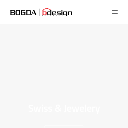
Naslovna
O nama
Usluge
Projekti
Novosti
Kontakt
Swiss & Jewelery
Search